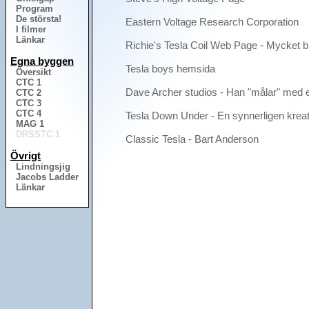
Program
De största!
Eastern Voltage Research Corporation
I filmer
Länkar
Richie's Tesla Coil Web Page - Mycket br
Egna byggen
Tesla boys hemsida
Översikt
CTC 1
Dave Archer studios - Han "målar" med 
CTC 2
CTC 3
CTC 4
Tesla Down Under - En synnerligen kreati
MAG 1
DRSSTC 1
Classic Tesla - Bart Anderson
Övrigt
Lindningsjig
Jacobs Ladder
Länkar