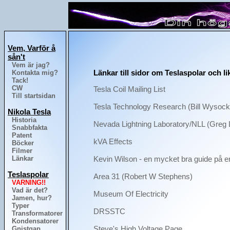
Vem, Varför å
sån't
Vem är jag?
Länkar till sidor om Teslaspolar och l
Kontakta mig?
Tack!
CW
Tesla Coil Mailing List
Till startsidan
Tesla Technology Research (Bill Wysock
Nikola Tesla
Historia
Nevada Lightning Laboratory/NLL (Greg 
Snabbfakta
Patent
kVA Effects
Böcker
Filmer
Länkar
Kevin Wilson - en mycket bra guide på e
Teslaspolar
Area 31 (Robert W Stephens)
VARNING!!
Vad är det?
Museum Of Electricity
Jamen, hur?
Typer
DRSSTC
Transformatorer
Kondensatorer
Steve's High Voltage Page
Gnistgap